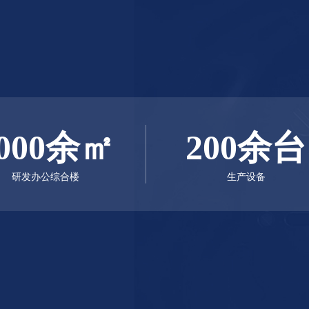
公司厂区占地100000余平方米，总投
余平方米大型生产车间及8000余平方米
台，公司现有员工300余名，其中高级
人员30余名，技术图纸由人民解放军总
研究院提供。
000余㎡
200余台
公司宗旨：质量保障、信誉、用户
户的需求和满意，在不断创新中为人防
研发办公综合楼
生产设备
国家人防办专业生产人防设备的定点企业
河南省人
较大的企业