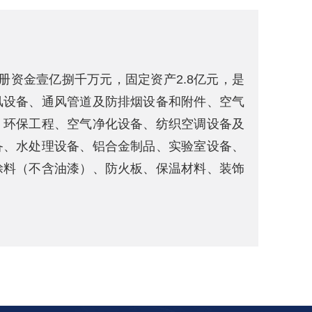
册资金壹亿捌千万元，固定资产2.8亿元，是
风设备、通风管道及防排烟设备和附件、空气
、环保工程、空气净化设备、纺织空调设备及
备、水处理设备、铝合金制品、实验室设备、
涂料（不含油漆）、防火板、保温材料、装饰
、制冷设备及配件、高低压成套开关设备和控
母线槽、JP柜、金属非金属电能计量箱）、
品、门窗、沥青储罐（不含压力容器）、污水
设备、亮化工程、安防设备；防水工程施工、
生产人防设备的定点企业，河南省人防防护设
防护设备规模较大的企业。