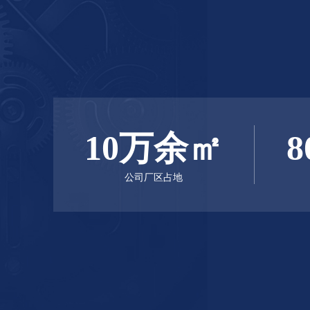
10万余㎡
8
公司厂区占地